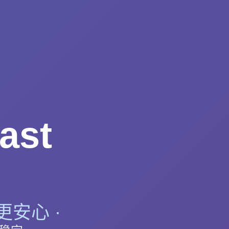
st
网更安心 ·